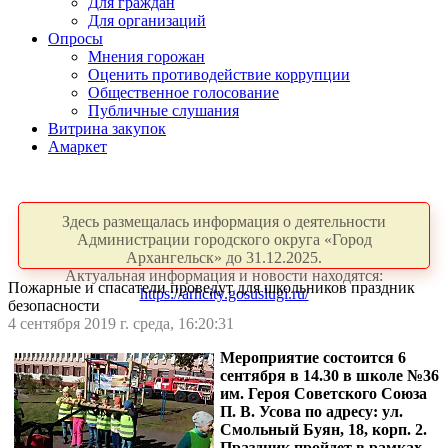
Для граждан
Для организаций
Опросы
Мнения горожан
Оценить противодействие коррупции
Общественное голосование
Публичные слушания
Витрина закупок
Амаркет
Здесь размещалась информация о деятельности
Администрации городского округа «Город
Архангельск» до 31.12.2025.
Актуальная информация и новости находятся:
Пожарные и спасатели проведут для школьников праздник
https://arhcity.gosuslugi.ru/
безопасности
4 сентября 2019 г. среда, 16:20:31
Мероприятие состоится 6
сентября в 14.30 в школе
№36
им. Героя Советского Союза
П. В. Усова по адресу: ул.
Смольный Буян, 18, корп. 2.
Праздник пройдет в рамках