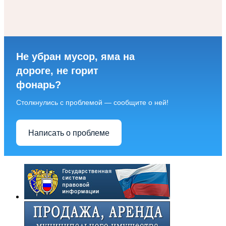
Не убран мусор, яма на
дороге, не горит
фонарь?
Столкнулись с проблемой — сообщите о ней!
Написать о проблеме