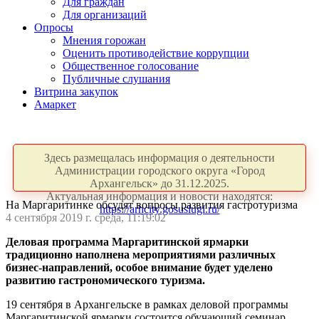
Для граждан
Для организаций
Опросы
Мнения горожан
Оценить противодействие коррупции
Общественное голосование
Публичные слушания
Витрина закупок
Амаркет
Здесь размещалась информация о деятельности
Администрации городского округа «Город
Архангельск» до 31.12.2025.
Актуальная информация и новости находятся:
На Маргаритинке обсудят вопросы развития гастротуризма
https://arhcity.gosuslugi.ru/
4 сентября 2019 г. среда, 11:19:02
Деловая программа Маргаритинской ярмарки
традиционно наполнена мероприятиями различных
бизнес-направлений, особое внимание будет уделено
развитию гастрономического туризма.
19 сентября в Архангельске в рамках деловой программы
Маргаритинской ярмарки состоится обучающий семинар