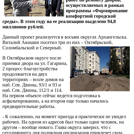
осуществляемых в рамках
программы «Формирование
комфортной городской
среды». В этом году на ее реализацию выделено 94,8
миллионов рублей.
Данный проект реализуется в восьми округах Архангельска.
Виталий Акишин посетил три из них – Октябрьский,
Соломбальский и Северный.
В Октябрьском округе после
приемки двора на ул. Гагарина,
2 процесс благоустройства
продолжается на двух
территориях – возле домов на
наб. Сев. Двины, 93/1 и 93 и
наб. Сев. Двины, 112/1 и 114.
На первом объекте сейчас ведется подготовка к
асфальтированию, а на втором еще только начались
предварительные работы.
- К сожалению, на момент приезда я практически не увидел
рабочих. На одном из адресов был только один человек, на
другом – вообще никого. Глава округа заверил, что с
сегодняшнего дня подрядная организация привлечет сюда