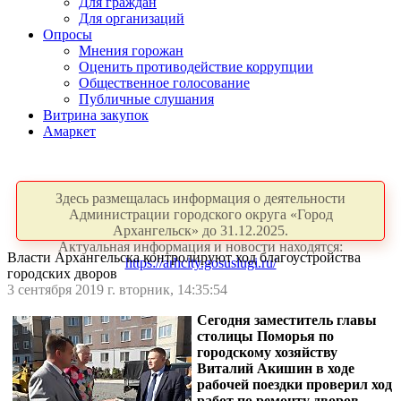
Для граждан
Для организаций
Опросы
Мнения горожан
Оценить противодействие коррупции
Общественное голосование
Публичные слушания
Витрина закупок
Амаркет
Здесь размещалась информация о деятельности
Администрации городского округа «Город
Архангельск» до 31.12.2025.
Актуальная информация и новости находятся:
Власти Архангельска контролируют ход благоустройства
https://arhcity.gosuslugi.ru/
городских дворов
3 сентября 2019 г. вторник, 14:35:54
Сегодня заместитель главы
столицы Поморья по
городскому хозяйству
Виталий Акишин в ходе
рабочей поездки проверил ход
работ по ремонту дворов,