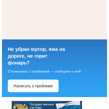
Не убран мусор, яма на
дороге, не горит
фонарь?
Столкнулись с проблемой — сообщите о ней!
Написать о проблеме