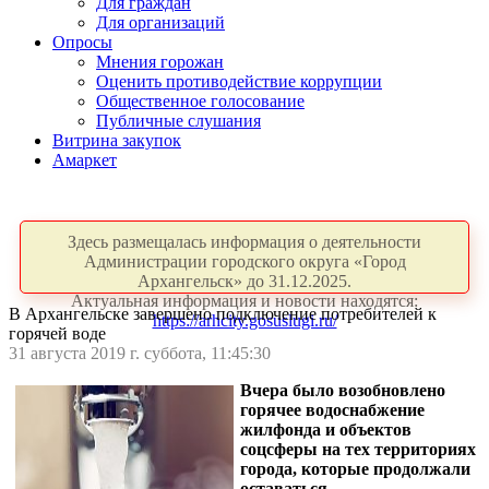
Для граждан
Для организаций
Опросы
Мнения горожан
Оценить противодействие коррупции
Общественное голосование
Публичные слушания
Витрина закупок
Амаркет
Здесь размещалась информация о деятельности
Администрации городского округа «Город
Архангельск» до 31.12.2025.
Актуальная информация и новости находятся:
В Архангельске завершено подключение потребителей к
https://arhcity.gosuslugi.ru/
горячей воде
31 августа 2019 г. суббота, 11:45:30
Вчера было возобновлено
горячее водоснабжение
жилфонда и объектов
соцсферы на тех территориях
города, которые продолжали
оставаться