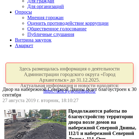
Для граждан
Для организаций
Опросы
Мнения горожан
Оценить противодействие коррупции
Общественное голосование
Публичные слушания
Витрина закупок
Амаркет
Здесь размещалась информация о деятельности
Администрации городского округа «Город
Архангельск» до 31.12.2025.
Актуальная информация и новости находятся:
Двор на набережной Северной Двины будет благоустроен к 30
https://arhcity.gosuslugi.ru/
сентября
27 августа 2019 г. вторник, 18:10:27
Продолжаются работы по
благоустройству территории
двора возле домов на
набережной Северной Двины,
112/1 и набережной Северной
Двины, 114. Они