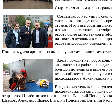
Старт состязаниям дал генерал
- Совсем скоро наступит 1 сент
мастерства, покажут себя на сор
страны. И эти два события симво
и заканчивается тоже в сентябр
работу более качественной и эф
называться лучшими в своей про
радовать хорошими оценками пап
Пожелать удачи архангельским конкурсантам пришел заместит
- Здесь проходит не просто конк
занимаются на работе их родител
большой потенциал в виде его ра
всероссийском этапе конкурса в
продолжаться в Архангельске и 
В ходе показательных выступлен
продемонстрировали лучшие бри
отправятся 11 работников предприятия – Василий Попов, Але
Швецов, Александр Драло, Виталий Пономарев, Виталий Растор