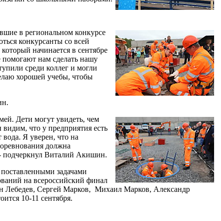
ившие в региональном конкурсе
оться конкурсанты со всей
 который начинается в сентябре
е помогают нам сделать нашу
тупили среди коллег и могли
желаю хорошей учебы, чтобы
ин.
мей. Дети могут увидеть, чем
ы видим, что у предприятия есть
вода. Я уверен, что на
 соревнования должна
, - подчеркнул Виталий Акишин.
с поставленными задачами
ований на всероссийский финал
ин Лебедев, Сергей Марков, Михаил Марков, Александр
ится 10-11 сентября.