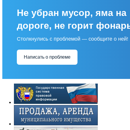
Не убран мусор, яма на
дороге, не горит фонар
Столкнулись с проблемой — сообщите о ней!
Написать о проблеме