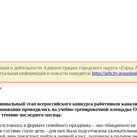
ция о деятельности Администрации городского округа «Город А
туальная информация и новости находятся:
https://arhcity.gosuslugi
в
иональный этап всероссийского конкурса работников канали
евнования проводились на учебно-тренировочной площадке 
течение последнего месяца.
состоялось в формате семейного праздника – оно объединило н
 гостями стали дети – для них была подготовлена увлекательная
ий день предстоит пойти в первый класс, получили в подарок 