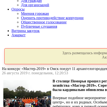
Для граждан
Для организаций
Опросы
Мнения горожан
Оценить противодействие коррупции
Общественное голосование
Публичные слушания
Витрина закупок
Амаркет
Здесь размещалась информа
Ак
На конкурс «Мастер-2019» в Омск поедут 11 архангелогородце
26 августа 2019 г. понедельник, 12:20:53
В столице Поморья прошел рег
хозяйства «Мастер-2019». Сор
была кардинально обновлена в 
Впервые подобное мероприятие 
центр», но и их родных. Особыми
ребятишки, кому в первый осенн