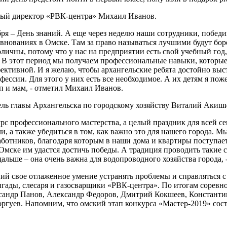
ьный директор «РВК-центра» Михаил Иванов.
ября – День знаний. А еще через неделю наши сотрудники, побед
евнованиях в Омске. Там за право называться лучшими будут бор
личны, потому что у нас на предприятии есть свой учебный год,
е. В этот период мы получаем профессиональные навыки, которы
фективной. И я желаю, чтобы архангельские ребята достойно выс
фессии. Для этого у них есть все необходимое. А их детям я по
 и мам, - отметил Михаил Иванов.
ель главы Архангельска по городскому хозяйству Виталий Акиш
урс профессионального мастерства, а целый праздник для всей се
и, а также убедиться в том, как важно это для нашего города. М
ботников, благодаря которым в наши дома и квартиры поступает 
 Омске им удастся достичь победы. А традиция проводить такие
дальше – она очень важна для водопроводного хозяйства города
ий свое отлаженное умение устранять проблемы и справляться 
гады, слесаря и газосварщики «РВК-центра». По итогам соревн
ксандр Панов, Александр Федоров, Дмитрий Кокшеев, Констант
гуев. Напомним, что омский этап конкурса «Мастер-2019» состо