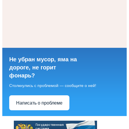
Не убран мусор, яма на
дороге, не горит
фонарь?
Столкнулись с проблемой — сообщите о ней!
Написать о проблеме