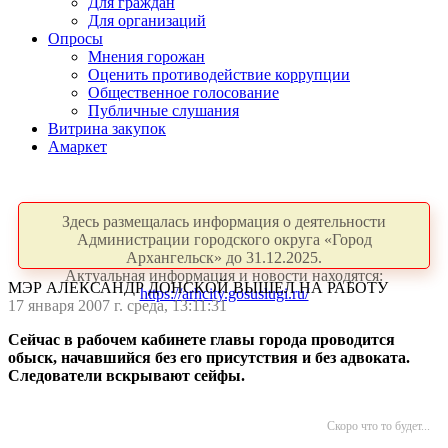
Для граждан
Для организаций
Опросы
Мнения горожан
Оценить противодействие коррупции
Общественное голосование
Публичные слушания
Витрина закупок
Амаркет
Здесь размещалась информация о деятельности
Администрации городского округа «Город
Архангельск» до 31.12.2025.
Актуальная информация и новости находятся:
МЭР АЛЕКСАНДР ДОНСКОЙ ВЫШЕЛ НА РАБОТУ
https://arhcity.gosuslugi.ru/
17 января 2007 г. среда, 13:11:31
Сейчас в рабочем кабинете главы города проводится
обыск, начавшийся без его присутствия и без адвоката.
Следователи вскрывают сейфы.
Скоро что то будет...