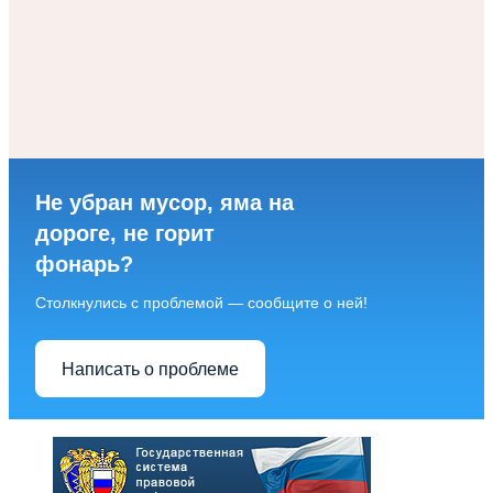
Не убран мусор, яма на
дороге, не горит
фонарь?
Столкнулись с проблемой — сообщите о ней!
Написать о проблеме