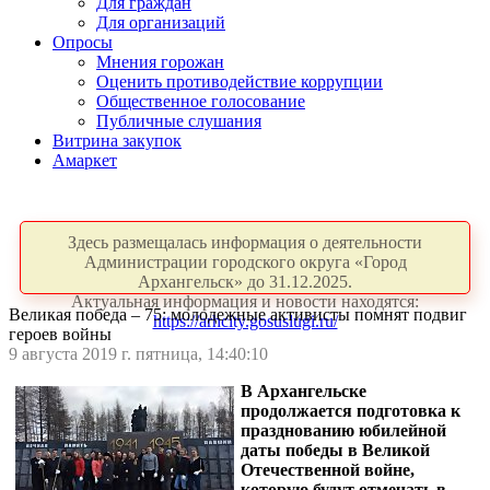
Для граждан
Для организаций
Опросы
Мнения горожан
Оценить противодействие коррупции
Общественное голосование
Публичные слушания
Витрина закупок
Амаркет
Здесь размещалась информация о деятельности
Администрации городского округа «Город
Архангельск» до 31.12.2025.
Актуальная информация и новости находятся:
Великая победа – 75: молодежные активисты помнят подвиг
https://arhcity.gosuslugi.ru/
героев войны
9 августа 2019 г. пятница, 14:40:10
В Архангельске
продолжается подготовка к
празднованию юбилейной
даты победы в Великой
Отечественной войне,
которую будут отмечать в