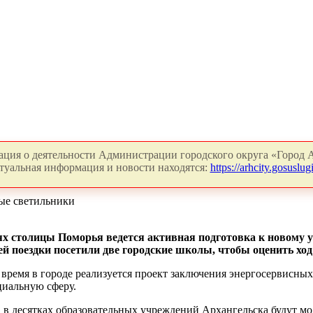
ция о деятельности Администрации городского округа «Город А
туальная информация и новости находятся:
https://arhcity.gosuslugi
ые светильники
х столицы Поморья ведется активная подготовка к новому у
й поездки посетили две городские школы, чтобы оценить ход
е время в городе реализуется проект заключения энергосервисны
иальную сферу.
да в десятках образовательных учреждений Архангельска будут 