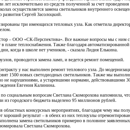
еми лет исключительно из средств полученной за счет проведен
колах осуществляется замена светильников внутреннего освещени
го развития Сергей Засолоцкий.
зированы три имеющихся тепловых узла. Как отметила директор
целом.
нвестор – ООО «СК-Перспектива». Все важные вопросы мы с ним 
 в плане теплоснабжения. Также благодаря автоматизированной
и, когда в школе нет учеников, - сказала Лидия Елькина.
узлов, проводится замена ламп, и ведется ремонт помещений.
онтракту у нас выполнен ремонт теплового узла. До модернизаци
новят 1500 новых светодиодных светильников. Также мы выполн
но не нарушениями, а устаревшими нормами, действовавшими 30 л
реждения Евгения Калинина.
 по социальным вопросам Светлана Скоморохова напомнила, что 
ли из городского бюджета выделено 95 миллионов рублей.
 в областных конкурсных мероприятиях, благодаря чему мы пол
 хороший результат – в обеих из них теплоузлы отремонтирован
выполнена замена светильников примерно в половине заявленны
резюмировала Светлана Скоморохова.