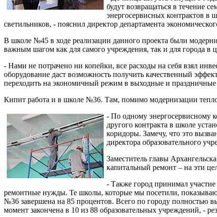
будут возвращаться в течение с
энергосервисных контрактов в ш
светильников, - пояснил директор департамента экономическо
В школе №45 в ходе реализации данного проекта были модерни
важным шагом как для самого учреждения, так и для города в 
- Нами не потрачено ни копейки, все расходы на себя взял и
оборудование даст возможность получить качественный эффект
переходить на экономичный режим в выходные и праздничные дн
Кипит работа и в школе №36. Там, помимо модернизации тепло
- По одному энергосервисному к
другого контракта в школе уста
коридоры. Замечу, что это вызва
директора образовательного уч
Заместитель главы Архангельска
капитальный ремонт – на эти це
- Также город принимал участие
ремонтные нужды. Те школы, которые мы посетили, показывают
№36 завершена на 85 процентов. Всего по городу полностью 
момент закончена в 10 из 88 образовательных учреждений, - 