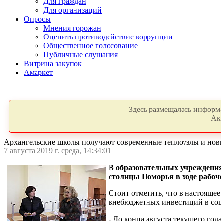
Для граждан
Для организаций
Опросы
Мнения горожан
Оценить противодействие коррупции
Общественное голосование
Публичные слушания
Витрина закупок
Амаркет
Здесь размещалась информа
Ак
Архангельские школы получают современные теплоузлы и нов
7 августа 2019 г. среда, 14:34:01
В образовательных учреждения
столицы Поморья в ходе рабоче
Стоит отметить, что в настояще
внебюджетных инвестиций в соц
- До конца августа текущего го