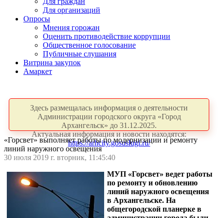
Для граждан
Для организаций
Опросы
Мнения горожан
Оценить противодействие коррупции
Общественное голосование
Публичные слушания
Витрина закупок
Амаркет
Здесь размещалась информация о деятельности
Администрации городского округа «Город
Архангельск» до 31.12.2025.
Актуальная информация и новости находятся:
«Горсвет» выполняет работы по модернизации и ремонту
https://arhcity.gosuslugi.ru/
линий наружного освещения
30 июля 2019 г. вторник, 11:45:40
МУП «Горсвет» ведет работы
по ремонту и обновлению
линий наружного освещения
в Архангельске. На
общегородской планерке в
администрации города были