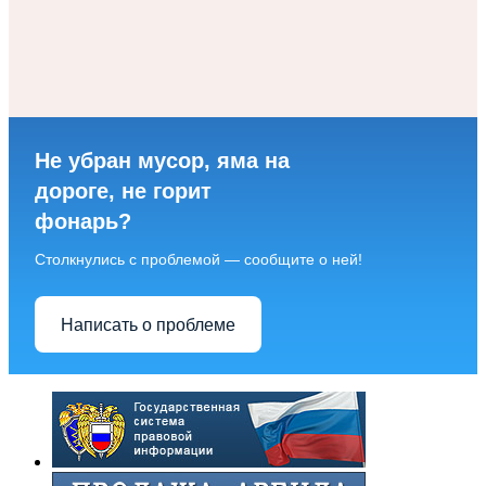
Не убран мусор, яма на
дороге, не горит
фонарь?
Столкнулись с проблемой — сообщите о ней!
Написать о проблеме