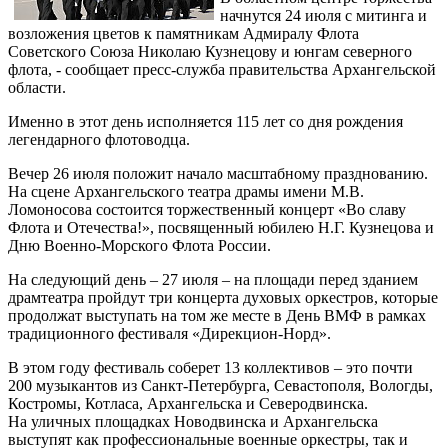
начнутся 24 июля с митинга и
возложения цветов к памятникам Адмиралу Флота
Советского Союза Николаю Кузнецову и юнгам северного
флота, - сообщает пресс-служба правительства Архангельской
области.
Именно в этот день исполняется 115 лет со дня рождения
легендарного флотоводца.
Вечер 26 июля положит начало масштабному празднованию.
На сцене Архангельского театра драмы имени М.В.
Ломоносова состоится торжественный концерт «Во славу
Флота и Отечества!», посвященный юбилею Н.Г. Кузнецова и
Дню Военно-Морского Флота России.
На следующий день – 27 июля – на площади перед зданием
драмтеатра пройдут три концерта духовых оркестров, которые
продолжат выступать на том же месте в День ВМФ в рамках
традиционного фестиваля «Дирекцион-Норд».
В этом году фестиваль соберет 13 коллективов – это почти
200 музыкантов из Санкт-Петербурга, Севастополя, Вологды,
Костромы, Котласа, Архангельска и Северодвинска.
На уличных площадках Новодвинска и Архангельска
выступят как профессиональные военные оркестры, так и