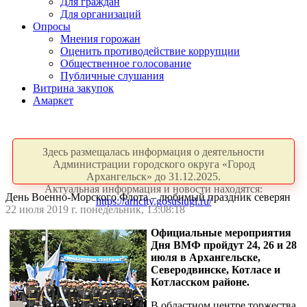
Для граждан
Для организаций
Опросы
Мнения горожан
Оценить противодействие коррупции
Общественное голосование
Публичные слушания
Витрина закупок
Амаркет
Здесь размещалась информация о деятельности
Администрации городского округа «Город
Архангельск» до 31.12.2025.
Актуальная информация и новости находятся:
День Военно-Морского Флота – любимый праздник северян
https://arhcity.gosuslugi.ru/
22 июля 2019 г. понедельник, 13:08:18
Официальные мероприятия
Дня ВМФ пройдут 24, 26 и 28
июля в Архангельске,
Северодвинске, Котласе и
Котласском районе.
В областном центре торжества