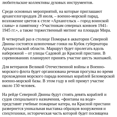
любительские коллективы духовых инструментов.
Среди основных мероприятий, на которые приглашают
архангелогородцев 28 июля, – военно-морской парад,
возложение цветов к стеле «Архангельск – город воинской
славы» и памятнику «Участникам северных конвоев 1941-
1945 гг.», а также торжественный митинг на площади Мира.
В четвертый раз в столице Поморья в акватории Северной
Двины состоятся шлюпочные гонки на Кубок губернатора
Архангельской области. Маршрут будет пролегать вдоль
набережной – от улицы Садовой до Красной пристани. В
соревнованиях планируют принять участие шесть экипажей.
Для ветеранов Великой Отечественной войны и Военно-
морского флота будет организована речная прогулка во время
прохождения морского парада военных кораблей Беломорской
военно-морской базы. В этом году в ней примут участие
около 150 человек.
На рейде Северной Двины будут стоять девять кораблей и
судов специального назначения, «фонтаны на воде»
представят учебные пожарные катера, на Красной пристани
развернется уникальная выставка образцов вооружения и
спецтехники, историческая часть которой будет посвящена