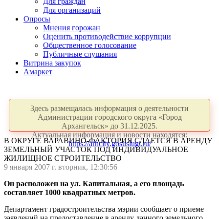
Для граждан
Для организаций
Опросы
Мнения горожан
Оценить противодействие коррупции
Общественное голосование
Публичные слушания
Витрина закупок
Амаркет
Здесь размещалась информация о деятельности
Администрации городского округа «Город
Архангельск» до 31.12.2025.
Актуальная информация и новости находятся:
В ОКРУГЕ ВАРАВИНО-ФАКТОРИЯ СДАЕТСЯ В АРЕНДУ
https://arhcity.gosuslugi.ru/
ЗЕМЕЛЬНЫЙ УЧАСТОК ПОД ИНДИВИДУАЛЬНОЕ
ЖИЛИЩНОЕ СТРОИТЕЛЬСТВО
9 января 2007 г. вторник, 12:30:56
Он расположен на ул. Капитальная, а его площадь
составляет 1000 квадратных метров.
Департамент градостроительства мэрии сообщает о приеме
заявлений на предоставление в аренду данного земельного