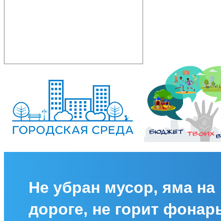
Не убран мусор, яма на
дороге, не горит фонар