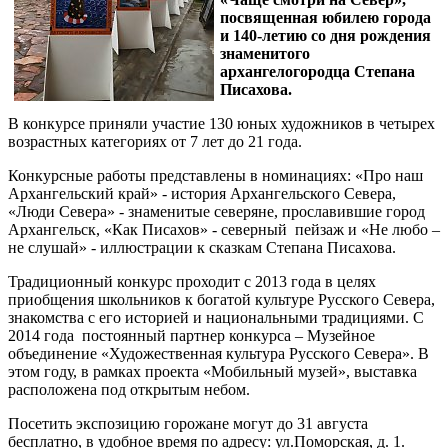
посвященная юбилею города
и 140-летию со дня рождения
знаменитого
архангелогородца Степана
Писахова.
В конкурсе приняли участие 130 юных художников в четырех
возрастных категориях от 7 лет до 21 года.
Конкурсные работы представлены в номинациях: «Про наш
Архангельский край» - история Архангельского Севера,
«Люди Севера» - знаменитые северяне, прославившие город
Архангельск, «Как Писахов» - северный пейзаж и «Не любо –
не слушай» - иллюстрации к сказкам Степана Писахова.
Традиционный конкурс проходит с 2013 года в целях
приобщения школьников к богатой культуре Русского Севера,
знакомства с его историей и национальными традициями. С
2014 года постоянный партнер конкурса – Музейное
объединение «Художественная культура Русского Севера». В
этом году, в рамках проекта «Мобильный музей», выставка
расположена под открытым небом.
Посетить экспозицию горожане могут до 31 августа
бесплатно, в удобное время по адресу: ул.Поморская, д. 1.