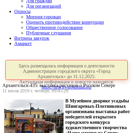
Для граждан
Для организаций
Опросы
Мнения горожан
Оценить противодействие коррупции
Общественное голосование
Публичные слушания
Витрина закупок
Амаркет
Здесь размещалась информация о деятельности
Администрации городского округа «Город
Архангельск» до 31.12.2025.
Актуальная информация и новости находятся:
Архангельск-435: выставка рисунков о Русском Севере
https://arhcity.gosuslugi.ru/
11 июля 2019 г. четверг, 09:45:29
В Музейном дворике усадьбы
Шингаревых-Плотниковых
организована выставка работ
победителей открытого
городского конкурса
художественного творчества
«Чаще смотри на Север»,