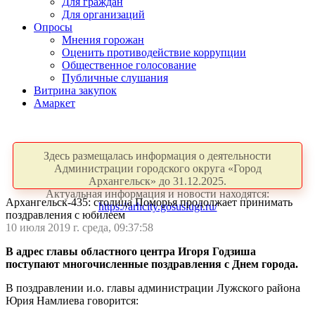
Для граждан
Для организаций
Опросы
Мнения горожан
Оценить противодействие коррупции
Общественное голосование
Публичные слушания
Витрина закупок
Амаркет
Здесь размещалась информация о деятельности
Администрации городского округа «Город
Архангельск» до 31.12.2025.
Актуальная информация и новости находятся:
Архангельск-435: столица Поморья продолжает принимать
https://arhcity.gosuslugi.ru/
поздравления с юбилеем
10 июля 2019 г. среда, 09:37:58
В адрес главы областного центра Игоря Годзиша
поступают многочисленные поздравления с Днем города.
В поздравлении и.о. главы администрации Лужского района
Юрия Намлиева говорится: