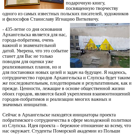
подарочную книгу,
посвященную творчеству
одного из самых известных польских писателей, художников
и философов Станиславу Игнацию Виткевичу.
- 435-летие со дня основания
Архангельска является для нас,
города-побратима, очень
важной и знаменательной
датой. Уверена, что это событие
станет для Вас не только
поводом для оценки уже
реализованных планов, но и
для постановки новых целей и задач на будущее. Я надеюсь,
сотрудничество городов Архангельска и Слупска будет таким
же последовательным, плодотворным и результативным, как и
прежде. Ценности, лежащие в основе общественной жизни
обоих городов, являются базой укрепления взаимоотношений
городов-побратимов и реализации многих важных и
значимых инициатив.
Сейчас в Архангельске находятся инициаторы проекта
побратимского сотрудничества в сфере молодежной политики
из Слупска. Идея проекта – бережное отношение ко всему, что
нас окружает. Студенты Поморской академии из Польши