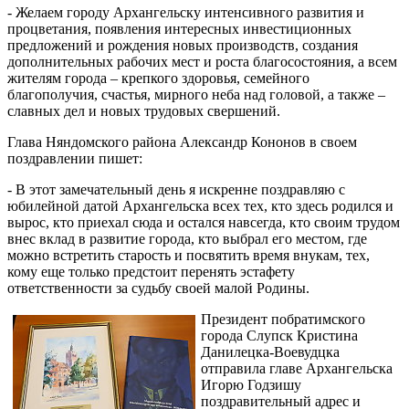
- Желаем городу Архангельску интенсивного развития и
процветания, появления интересных инвестиционных
предложений и рождения новых производств, создания
дополнительных рабочих мест и роста благосостояния, а всем
жителям города – крепкого здоровья, семейного
благополучия, счастья, мирного неба над головой, а также –
славных дел и новых трудовых свершений.
Глава Няндомского района Александр Кононов в своем
поздравлении пишет:
- В этот замечательный день я искренне поздравляю с
юбилейной датой Архангельска всех тех, кто здесь родился и
вырос, кто приехал сюда и остался навсегда, кто своим трудом
внес вклад в развитие города, кто выбрал его местом, где
можно встретить старость и посвятить время внукам, тех,
кому еще только предстоит перенять эстафету
ответственности за судьбу своей малой Родины.
Президент побратимского
города Слупск Кристина
Данилецка-Воевудцка
отправила главе Архангельска
Игорю Годзишу
поздравительный адрес и