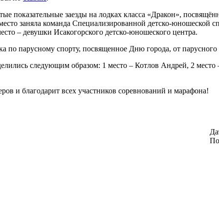
тые показательные заезды на лодках класса «Дракон», посвящённ
 1 место заняла команда Специализированной детско-юношеской
 место – девушки Исакогорского детско-юношеского центра.
ка по парусному спорту, посвященное Дню города, от парусного
елились следующим образом: 1 место – Котлов Андрей, 2 место –
ров и благодарит всех участников соревнований и марафона!
Да
По