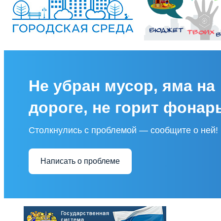
Не убран мусор, яма на
дороге, не горит фонар
Столкнулись с проблемой — сообщите о ней!
Написать о проблеме