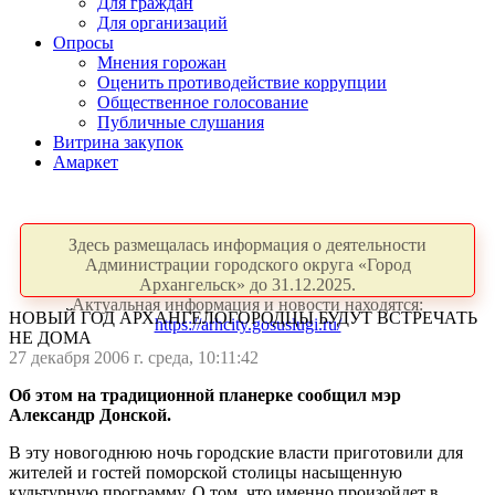
Для граждан
Для организаций
Опросы
Мнения горожан
Оценить противодействие коррупции
Общественное голосование
Публичные слушания
Витрина закупок
Амаркет
Здесь размещалась информация о деятельности
Администрации городского округа «Город
Архангельск» до 31.12.2025.
Актуальная информация и новости находятся:
НОВЫЙ ГОД АРХАНГЕЛОГОРОДЦЫ БУДУТ ВСТРЕЧАТЬ
https://arhcity.gosuslugi.ru/
НЕ ДОМА
27 декабря 2006 г. среда, 10:11:42
Об этом на традиционной планерке сообщил мэр
Александр Донской.
В эту новогоднюю ночь городские власти приготовили для
жителей и гостей поморской столицы насыщенную
культурную программу. О том, что именно произойдет в