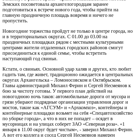
Земских посоветовала архангелогородцам заранее
подготовиться к встрече нового года, чтобы прийти на
главную праздничную площадь вовремя и ничего не
пропустить.
Новогодние торжества пройдут не только в центре города, но
и в территориальных округах. С 01.00 до 03.00 на
праздничных площадках рядом с местными культурными
центрами жители отдаленных городских районов смогут
присоединиться к единой семье, чтобы встретить
наступающий год свиньи.
Кстати, о свиньях. Основной удар халяв и других, кто любит
гадить там, где живет, традиционно ожидается в центральных
округах Архангельска – Ломоносовском и Октябрьском.
Главы администраций Михаил Ферин и Сергей Несмеянов к
бою за чистоту готовы. У первого план действий на
новогоднюю ночь таков: автомобильные дороги от мусора и
грязи убирают подрядные организации управления дорог и
мостов, такие как «АГСУМ» и «Архкомхоз», контейнеры и
контейнерные площадки возьмет на себя «Спецавтохозяйство
по уборке города», а что в них не попадет – осядет в
мусорницах и на улицах соберет ЗАО «Северная роза». «1
января в 11.00 округ будет чистым», - заверил Михаил Ферин.
А вот его коллега и сосед Сергей Несмеянов намерен