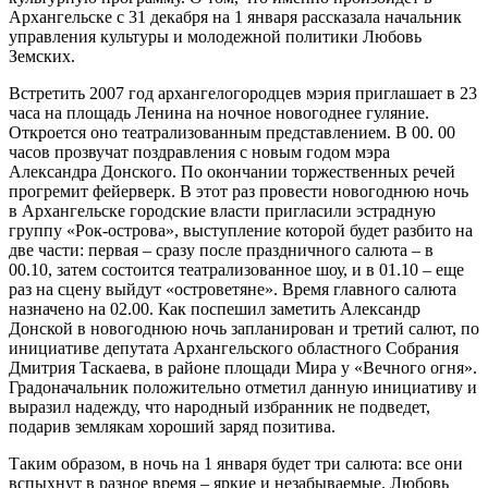
Архангельске с 31 декабря на 1 января рассказала начальник
управления культуры и молодежной политики Любовь
Земских.
Встретить 2007 год архангелогородцев мэрия приглашает в 23
часа на площадь Ленина на ночное новогоднее гуляние.
Откроется оно театрализованным представлением. В 00. 00
часов прозвучат поздравления с новым годом мэра
Александра Донского. По окончании торжественных речей
прогремит фейерверк. В этот раз провести новогоднюю ночь
в Архангельске городские власти пригласили эстрадную
группу «Рок-острова», выступление которой будет разбито на
две части: первая – сразу после праздничного салюта – в
00.10, затем состоится театрализованное шоу, и в 01.10 – еще
раз на сцену выйдут «островетяне». Время главного салюта
назначено на 02.00. Как поспешил заметить Александр
Донской в новогоднюю ночь запланирован и третий салют, по
инициативе депутата Архангельского областного Собрания
Дмитрия Таскаева, в районе площади Мира у «Вечного огня».
Градоначальник положительно отметил данную инициативу и
выразил надежду, что народный избранник не подведет,
подарив землякам хороший заряд позитива.
Таким образом, в ночь на 1 января будет три салюта: все они
вспыхнут в разное время – яркие и незабываемые. Любовь