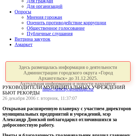
Для граждан
Для организаций
Опросы
Мнения горожан
Оценить противодействие коррупции
Общественное голосование
Публичные слушания
Витрина закупок
Амаркет
Здесь размещалась информация о деятельности
Администрации городского округа «Город
Архангельск» до 31.12.2025.
Актуальная информация и новости находятся:
РУКОВОДИТЕЛИ МУНИЦИПАЛЬНЫХ УЧРЕЖДЕНИЙ
https://arhcity.gosuslugi.ru/
БЬЮТ РЕКОРДЫ
26 декабря 2006 г. вторник, 11:37:07
Открывая расширенную планерку с участием директоров
муниципальных предприятий и учреждений, мэр
Александр Донской поблагодарил отличившихся за
добросовестную работу.
Цветы и благодарность градоначальник вручил главному