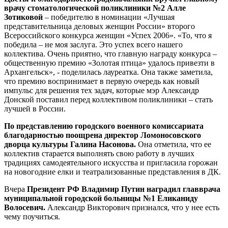
врачу стоматологической поликлиники №2 Алле
Зотиковой
– победителю в номинации «Лучшая
представительница деловых женщин России» второго
Всероссийского конкурса женщин «Успех 2006». «То, что я
победила – не моя заслуга. Это успех всего нашего
коллектива. Очень приятно, что главную награду конкурса –
общественную премию «Золотая птица» удалось привезти в
Архангельск», - поделилась лауреатка. Она также заметила,
что премию воспринимает в первую очередь как новый
импульс для решения тех задач, которые мэр Александр
Донской поставил перед коллективом поликлиники – стать
лучшей в России.
По представлению городского военного комиссариата
благодарностью поощрена директор Ломоносовского
дворца культуры Галина Насонова.
Она отметила, что ее
коллектив старается выполнять свою работу в лучших
традициях самодеятельного искусства и пригласила горожан
на новогодние елки и театрализованные представления в ДК.
Вчера
Президент РФ Владимир Путин наградил главврача
муниципальной городской больницы №1 Еликаниду
Волосевич.
Александр Викторович признался, что у нее есть
чему поучиться.