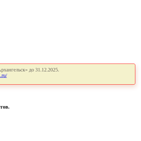
рхангельск» до 31.12.2025.
.ru/
гов.