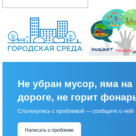
Не убран мусор, яма на
дороге, не горит фонар
Столкнулись с проблемой — сообщите о ней!
Написать о проблеме