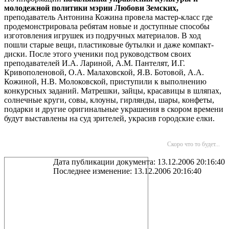
молодежной политики мэрии Любови Земских,
преподаватель Антонина Кожина провела мастер-класс где
продемонстрировала ребятам новые и доступные способы
изготовления игрушек из подручных материалов. В ход
пошли старые вещи, пластиковые бутылки и даже компакт-
диски. После этого ученики под руководством своих
преподавателей И.А. Лариной, А.М. Пантелят, И.Г.
Кривополеновой, О.А. Малаховской, Я.В. Ботовой, А.А.
Кожиной, Н.В. Молоковской, приступили к выполнению
конкурсных заданий. Матрешки, зайцы, красавицы в шляпах,
солнечные круги, совы, клоуны, гирлянды, шары, конфеты,
подарки и другие оригинальные украшения в скором времени
будут выставлены на суд зрителей, украсив городские елки.
Скоро что то будет...
Дата публикации документа: 13.12.2006 20:16:40
Последнее изменение: 13.12.2006 20:16:40