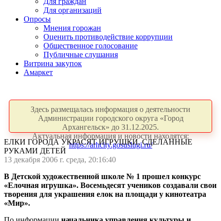
Для граждан
Для организаций
Опросы
Мнения горожан
Оценить противодействие коррупции
Общественное голосование
Публичные слушания
Витрина закупок
Амаркет
Здесь размещалась информация о деятельности
Администрации городского округа «Город
Архангельск» до 31.12.2025.
Актуальная информация и новости находятся:
ЕЛКИ ГОРОДА УКРАСЯТ ИГРУШКИ, СДЕЛАННЫЕ
https://arhcity.gosuslugi.ru/
РУКАМИ ДЕТЕЙ
13 декабря 2006 г. среда, 20:16:40
В Детской художественной школе № 1 прошел конкурс
«Елочная игрушка». Восемьдесят учеников создавали свои
творения для украшения елок на площади у кинотеатра
«Мир».
По информации
начальника управления культуры и