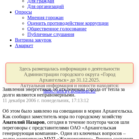
Для граждан
Для организаций
Опросы
Мнения горожан
Оценить противодействие коррупции
Общественное голосование
Публичные слушания
Витрина закупок
Амаркет
Здесь размещалась информация о деятельности
Администрации городского округа «Город
Архангельск» до 31.12.2025.
Актуальная информация и новости находятся:
Заявления энергетиков об отключении города от тепла за
https://arhcity.gosuslugi.ru/
долги являются неправомерными.
11 декабря 2006 г. понедельник, 17:13:12
Об этом было заявлено на совещании в мэрии Архангельска.
Как сообщил заместитель мэра по городскому хозяйству
Анатолий Назаров
, сегодня в течение полутора часов шли
переговоры с представителями ОАО «Архангельская
генерирующая компания». Один из ключевых вопросов –
долги энергетикам МУП «Жилкомсервис». Решено составить