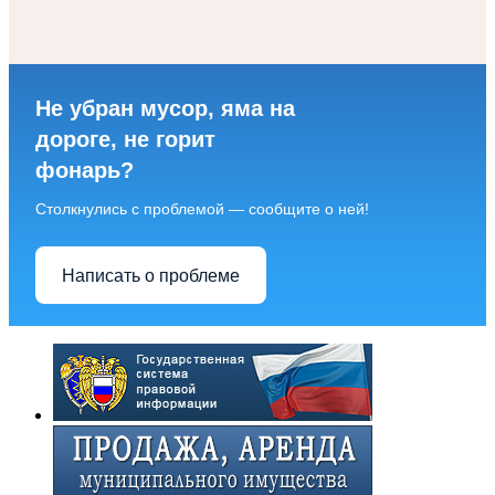
Не убран мусор, яма на
дороге, не горит
фонарь?
Столкнулись с проблемой — сообщите о ней!
Написать о проблеме