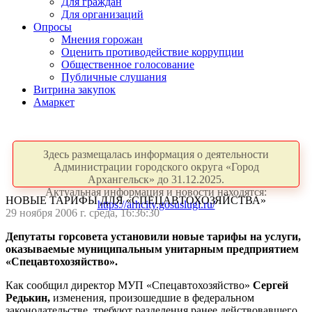
Для граждан
Для организаций
Опросы
Мнения горожан
Оценить противодействие коррупции
Общественное голосование
Публичные слушания
Витрина закупок
Амаркет
Здесь размещалась информация о деятельности
Администрации городского округа «Город
Архангельск» до 31.12.2025.
Актуальная информация и новости находятся:
НОВЫЕ ТАРИФЫ ДЛЯ «СПЕЦАВТОХОЗЯЙСТВА»
https://arhcity.gosuslugi.ru/
29 ноября 2006 г. среда, 16:36:30
Депутаты горсовета установили новые тарифы на услуги,
оказываемые муниципальным унитарным предприятием
«Спецавтохозяйство».
Как сообщил директор МУП «Спецавтохозяйство»
Сергей
Редькин,
изменения, произошедшие в федеральном
законодательстве, требуют разделения ранее действовавшего