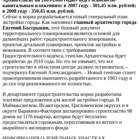
капитальным вложениям: в 2007 году - 301,45 млн. рублей;
в 2008 году - 350,45 млн. рублей.
Сейчас в мэрии разрабатывается новый генеральный план
застройки города. Как напомнил
главный архитектор города
Евгений Бастрыкин,
этот базовый документ
территориального планирования является основой для
дальнейших работ: градостроительного зонирования,
проектов детальной планировки, проектов застройки и
межевания. В соответствии с требованиями
Градостроительного кодекса, генплан Архангельска будет
разработан до 2010 года. Но это не означает, что все
строительство в областном центре должно остановиться, –
подчеркнул Евгений Александрович. – Новый генплан станет
правопреемником нынешнего, разработанного в 1983 году и
до сих пор реализованного не полностью.
В департаменте градостроительства мэрии разработаны
эскизные предложения для жилой застройки города. В
Маймаксанском, Исакогорском, Цигломенском округах и в
округе Варавино-Фактория запланировано строительство 98
домов на 1176 квартир, которые будут бесплатно
предоставляться горожанам, переселяемым из ветхого и
аварийного жилищного фонда.
ИНФОРМАЦИЯ О ЗЕМЕЛЬНЫХ УЧАСТКАХ,