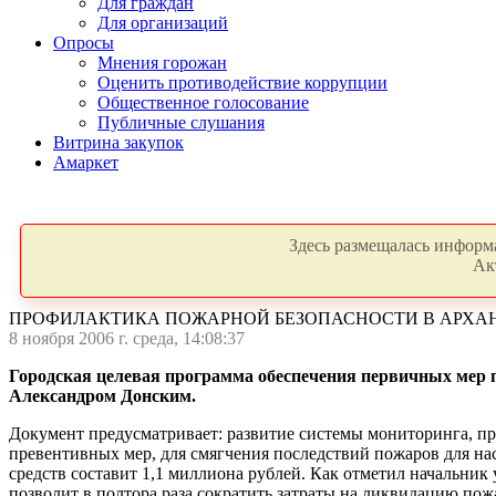
Для граждан
Для организаций
Опросы
Мнения горожан
Оценить противодействие коррупции
Общественное голосование
Публичные слушания
Витрина закупок
Амаркет
Здесь размещалась информа
Ак
ПРОФИЛАКТИКА ПОЖАРНОЙ БЕЗОПАСНОСТИ В АРХА
8 ноября 2006 г. среда, 14:08:37
Городская целевая программа обеспечения первичных мер по
Александром Донским.
Документ предусматривает: развитие системы мониторинга, пр
превентивных мер, для смягчения последствий пожаров для на
средств составит 1,1 миллиона рублей. Как отметил начальн
позволит в полтора раза сократить затраты на ликвидацию пож