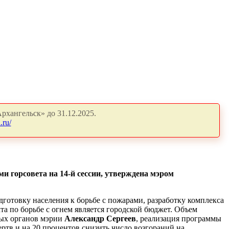
рхангельск» до 31.12.2025.
.ru/
и горсовета на 14-й сессии, утверждена мэром
готовку населения к борьбе с пожарами, разработку комплекса
а по борьбе с огнем является городской бюджет. Объем
ных органов мэрии
Александр Сергеев
, реализация программы
ртв и на 20 процентов снизить число возгораний на