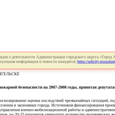
ция о деятельности Администрации городского округа «Город А
туальная информация и новости находятся:
https://arhcity.gosuslugi
НГЕЛЬСКЕ
жарной безопасности на 2007-2008 годы, принятая депутатам
огнозирование оценки последствий чрезвычайных ситуаций, под
селения и экономики города. Источником финансирования проект
ик управления военно-мобилизационной работы и административ
аров, на 20-25 процентов уменьшить количество человеческих же