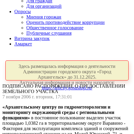
Для граждан
Для организаций
Опросы
Мнения горожан
Оценить противодействие коррупции
Общественное голосование
Публичные слушания
Витрина закупок
Амаркет
Здесь размещалась информация о деятельности
Администрации городского округа «Город
Архангельск» до 31.12.2025.
Актуальная информация и новости находятся:
ПОДПИСАНО РАСПОРЯЖЕНИЕ О ПРЕДОСТАВЛЕНИИ
https://arhcity.gosuslugi.ru/
ЗЕМЕЛЬНОГО УЧАСТКА
7 ноября 2006 г. вторник, 17:31:01
«Архангельскому центру по гидрометеорологии и
мониторингу окружающей среды с региональными
функциями»
в постоянное пользование выделен участок
площадью 1,0382 га в территориальному округе Варавино -
Фактория для эксплуатации комплекса зданий и сооружений
метеорологической станции на ул. Малой Юрасской, 71, и