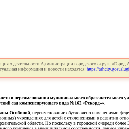
ция о деятельности Администрации городского округа «Город А
туальная информация и новости находятся:
https://arhcity.gosuslugi
овета о переименовании муниципального образовательного у
тский сад компенсирующего вида №162 «Рекорд»».
яны Огибиной
, переименование обусловлено изменениями федер
ионных) учреждениях для детей с отклонениями в развитии отн
хангельской области. Но поскольку в городской очереди более 30
нного комплекса в муниципальной собственности, данное учре