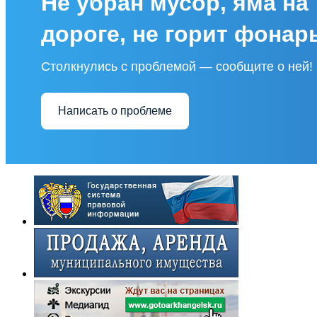
Не убран мусор, яма на
дороге, не горит фонар
Столкнулись с проблемой — сообщите о ней!
Написать о проблеме