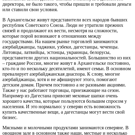
директора, не было такого, чтобы пришли и требовали деньги
или ставили свои условия.
В Архангельске живут представители всех народов бывших
республик Советского Союза. Люди не утратили прежних
связей и продолжают их вести, несмотря на сложности,
которые порой возникают в отношениях между
государствами. На нашем рынке торговлей занимаются
азербайджанцы, таджики, узбеки, дагестанцы, чеченцы.
Литовцы, латвийцы, эстонцы, украинцы, белорусы,
представители других национальностей. Большинство из них
– граждане России, многие живут в Архангельске постоянно,
кто-то и по нескольку десятилетий, имеют семьи. В основном
превалирует азербайджанская диаспора. К слову, многие
азербайджанцы, хотя и не афишируют этого, помогают
детским домам. Причем постоянно а не разовыми акциями.
Также у нас работают торговцы, приезжающие на сезон.
Например из Дагестана привозят меховые шапки очень
хорошего качества, которые пользуются большим спросом у
населения. И это нормально: у северян есть возможность
купить качественные вещи, а дагестанцы могут вести свой
бизнес.
Мясными и молочными продуктами занимаются северяне. В
овощном зале в основном также наши, местные и несколько