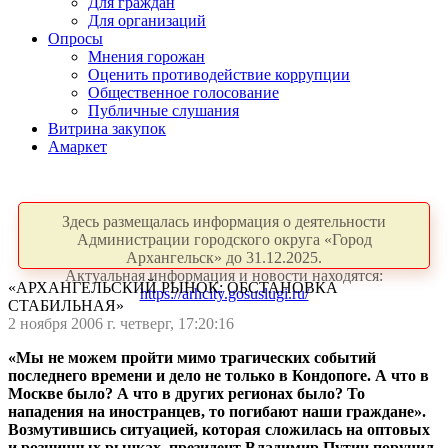
Для граждан
Для организаций
Опросы
Мнения горожан
Оценить противодействие коррупции
Общественное голосование
Публичные слушания
Витрина закупок
Амаркет
Здесь размещалась информация о деятельности
Администрации городского округа «Город
Архангельск» до 31.12.2025.
Актуальная информация и новости находятся:
«АРХАНГЕЛЬСКИЙ РЫНОК: ОБСТАНОВКА
https://arhcity.gosuslugi.ru/
СТАБИЛЬНАЯ»
2 ноября 2006 г. четверг, 17:20:16
«Мы не можем пройти мимо трагических событий
последнего времени и дело не только в Кондопоге. А что в
Москве было? А что в других регионах было? То
нападения на иностранцев, то погибают наши граждане».
Возмутившись ситуацией, которая сложилась на оптовых
и розничных рынках, президент Владимир Путин поручил