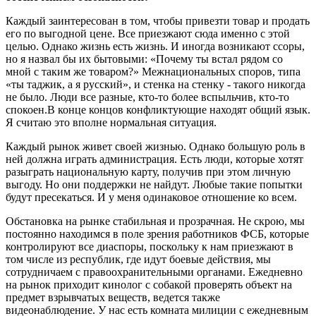
Каждый заинтересован в том, чтобы привезти товар и продать
его по выгодной цене. Все приезжают сюда именно с этой
целью. Однако жизнь есть жизнь. И иногда возникают ссоры,
но я назвал бы их бытовыми: «Почему ты встал рядом со
мной с таким же товаром?» Межнациональных споров, типа
«ты таджик, а я русский», и стенка на стенку - такого никогда
не было. Люди все разные, кто-то более вспыльчив, кто-то
спокоен.В конце концов конфликтующие находят общий язык.
Я считаю это вполне нормальная ситуация.
Каждый рынок живет своей жизнью. Однако большую роль в
ней должна играть администрация. Есть люди, которые хотят
разыграть национальную карту, получив при этом личную
выгоду. Но они поддержки не найдут. Любые такие попытки
будут пресекаться. И у меня одинаковое отношение ко всем.
Обстановка на рынке стабильная и прозрачная. Не скрою, мы
постоянно находимся в поле зрения работников ФСБ, которые
контролируют все диаспоры, поскольку к нам приезжают в
том числе из республик, где идут боевые действия, мы
сотрудничаем с правоохранительными органами. Ежедневно
на рынок приходит кинолог с собакой проверять объект на
предмет взрывчатых веществ, ведется также
видеонаблюдение. У нас есть комната милиции с ежедневным