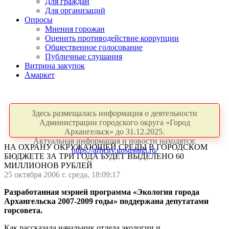
Для граждан
Для организаций
Опросы
Мнения горожан
Оценить противодействие коррупции
Общественное голосование
Публичные слушания
Витрина закупок
Амаркет
Здесь размещалась информация о деятельности
Администрации городского округа «Город
Архангельск» до 31.12.2025.
Актуальная информация и новости находятся:
НА ОХРАНУ ОКРУЖАЮЩЕЙ СРЕДЫ В ГОРОДСКОМ
https://arhcity.gosuslugi.ru/
БЮДЖЕТЕ ЗА ТРИ ГОДА БУДЕТ ВЫДЕЛЕНО 60
МИЛЛИОНОВ РУБЛЕЙ
25 октября 2006 г. среда, 18:09:17
Разработанная мэрией программа «Экология города
Архангельска 2007-2009 годы» поддержана депутатами
горсовета.
Как рассказала начальник отдела экологии и