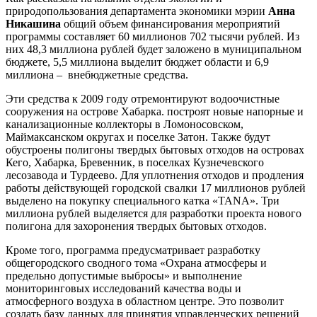
природопользования департамента экономики мэрии
Анна
Никашина
общий объем финансирования мероприятий
программы составляет 60 миллионов 702 тысячи рублей. Из
них 48,3 миллиона рублей будет заложено в муниципальном
бюджете, 5,5 миллиона выделит бюджет области и 6,9
миллиона – внебюджетные средства.
Эти средства к 2009 году отремонтируют водоочистные
сооружения на острове Хабарка. построят новые напорные и
канализационные коллекторы в Ломоносовском,
Маймаксанском округах и поселке Затон. Также будут
обустроены полигоны твердых бытовых отходов на островах
Кего, Хабарка, Бревенник, в поселках Кузнечевского
лесозавода и Турдеево. Для уплотнения отходов и продления
работы действующей городской свалки 17 миллионов рублей
выделено на покупку специального катка «TANA». Три
миллиона рублей выделяется для разработки проекта нового
полигона для захоронения твердых бытовых отходов.
Кроме того, программа предусматривает разработку
общегородского сводного тома «Охрана атмосферы и
предельно допустимые выбросы» и выполнение
мониторинговых исследований качества воды и
атмосферного воздуха в областном центре. Это позволит
создать базу данных для принятия управленческих решений