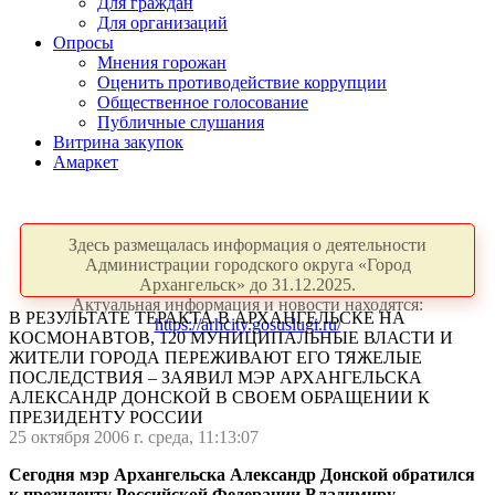
Для граждан
Для организаций
Опросы
Мнения горожан
Оценить противодействие коррупции
Общественное голосование
Публичные слушания
Витрина закупок
Амаркет
Здесь размещалась информация о деятельности
Администрации городского округа «Город
Архангельск» до 31.12.2025.
Актуальная информация и новости находятся:
В РЕЗУЛЬТАТЕ ТЕРАКТА В АРХАНГЕЛЬСКЕ НА
https://arhcity.gosuslugi.ru/
КОСМОНАВТОВ, 120 МУНИЦИПАЛЬНЫЕ ВЛАСТИ И
ЖИТЕЛИ ГОРОДА ПЕРЕЖИВАЮТ ЕГО ТЯЖЕЛЫЕ
ПОСЛЕДСТВИЯ – ЗАЯВИЛ МЭР АРХАНГЕЛЬСКА
АЛЕКСАНДР ДОНСКОЙ В СВОЕМ ОБРАЩЕНИИ К
ПРЕЗИДЕНТУ РОССИИ
25 октября 2006 г. среда, 11:13:07
Сегодня мэр Архангельска Александр Донской обратился
к президенту Российской Федерации Владимиру