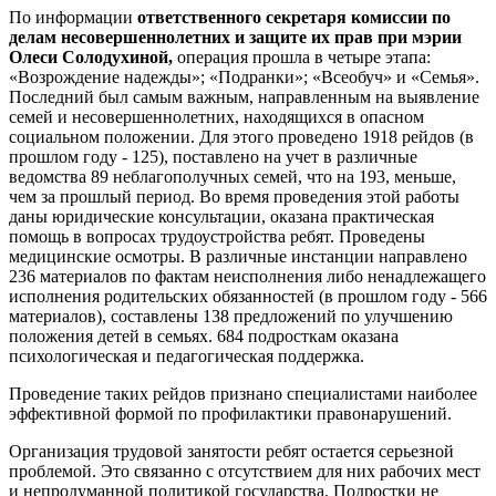
По информации
ответственного секретаря комиссии по
делам несовершеннолетних и защите их прав при мэрии
Олеси Солодухиной,
операция прошла в четыре этапа:
«Возрождение надежды»; «Подранки»; «Всеобуч» и «Семья».
Последний был самым важным, направленным на выявление
семей и несовершеннолетних, находящихся в опасном
социальном положении. Для этого проведено 1918 рейдов (в
прошлом году - 125), поставлено на учет в различные
ведомства 89 неблагополучных семей, что на 193, меньше,
чем за прошлый период. Во время проведения этой работы
даны юридические консультации, оказана практическая
помощь в вопросах трудоустройства ребят. Проведены
медицинские осмотры. В различные инстанции направлено
236 материалов по фактам неисполнения либо ненадлежащего
исполнения родительских обязанностей (в прошлом году - 566
материалов), составлены 138 предложений по улучшению
положения детей в семьях. 684 подросткам оказана
психологическая и педагогическая поддержка.
Проведение таких рейдов признано специалистами наиболее
эффективной формой по профилактики правонарушений.
Организация трудовой занятости ребят остается серьезной
проблемой. Это связанно с отсутствием для них рабочих мест
и непродуманной политикой государства. Подростки не