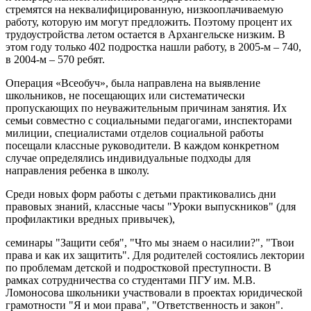
стремятся на неквалифицированную, низкооплачиваемую
работу, которую им могут предложить. Поэтому процент их
трудоустройства летом остается в Архангельске низким. В
этом году только 402 подростка нашли работу, в 2005-м – 740,
в 2004-м – 570 ребят.
Операция «Всеобуч», была направлена на выявление
школьников, не посещающих или систематически
пропускающих по неуважительным причинам занятия. Их
семьи совместно с социальными педагогами, инспекторами
милиции, специалистами отделов социальной работы
посещали классные руководители. В каждом конкретном
случае определялись индивидуальные подходы для
направления ребенка в школу.
Среди новых форм работы с детьми практиковались дни
правовых знаний, классные часы "Уроки выпускников" (для
профилактики вредных привычек),
семинары "Защити себя", "Что мы знаем о насилии?", "Твои
права и как их защитить". Для родителей состоялись лектории
по проблемам детской и подростковой преступности. В
рамках сотрудничества со студентами ПГУ им. М.В.
Ломоносова школьники участвовали в проектах юридической
грамотности "Я и мои права", "Ответственность и закон".