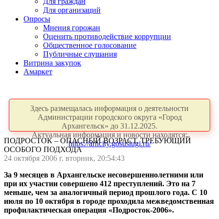
Для граждан
Для организаций
Опросы
Мнения горожан
Оценить противодействие коррупции
Общественное голосование
Публичные слушания
Витрина закупок
Амаркет
Здесь размещалась информация о деятельности
Администрации городского округа «Город
Архангельск» до 31.12.2025.
Актуальная информация и новости находятся:
ПОДРОСТОК – ОПАСНЫЙ ВОЗРАСТ, ТРЕБУЮЩИЙ
https://arhcity.gosuslugi.ru/
ОСОБОГО ПОДХОДА
24 октября 2006 г. вторник, 20:54:43
За 9 месяцев в Архангельске несовершеннолетними или
при их участии совершено 412 преступлений. Это на 7
меньше, чем за аналогичный период прошлого года.
С 10
июля по 10 октября в городе проходила межведомственная
профилактическая операция «Подросток-2006».