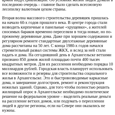
последнюю очередь – главное было сделать всесоюзную
лесопилку валютным цехом страны.
Вторая волна массового строительства деревяшек пришлась
на начало 60-х годов прошлого века. В центре города стали
возводить кирпичные и панельные «хрущевки», а жителей
сносимых бараков временно переселяли в тогда новые, но по-
прежнему деревянные дома. Даже при хорошем содержании и
регулярном ремонте стандартные двухэтажные деревянные
дома рассчитаны на 50 лет. С конца 1980-х годов начался
стремительный развал системы ЖКХ, и вслед за ней стали
падать и дома. На сегодняшний день в Архангельске ветхими
признано 850 домов жилой площадью почти 400 тысяч
квадратных метров. Для их расселения необходимо порядка 10
миллиардов рублей. Городская власть планирует использовать
все возможности и резервы для строительства социального
жилья в Архангельске. Это и быстровозводимые каркасные
дома, и завершение долгостроев, ремонт и реконструкция
нежилых зданий. Однако, для того чтобы полностью решить
жилищный опрос в Архангельске необходимо политическое
решение на федеральном уровне – выделить реальные деньги
на расселение ветхих домов, или подумать о переселении
людей в другие регионы, если на Севере они оказались не
нужны.