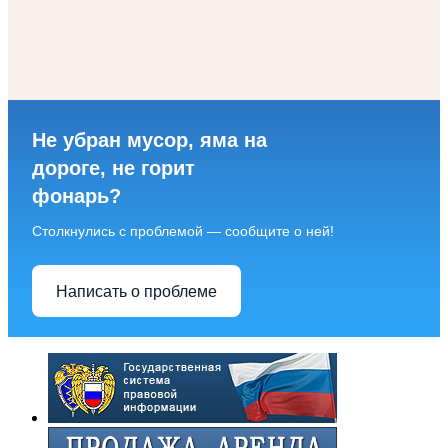
Не убран мусор, яма на
дороге, не горит
фонарь?
Столкнулись с проблемой — сообщите о ней!
Написать о проблеме