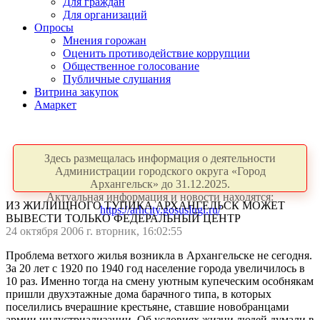
Для граждан
Для организаций
Опросы
Мнения горожан
Оценить противодействие коррупции
Общественное голосование
Публичные слушания
Витрина закупок
Амаркет
Здесь размещалась информация о деятельности
Администрации городского округа «Город
Архангельск» до 31.12.2025.
Актуальная информация и новости находятся:
ИЗ ЖИЛИЩНОГО ТУПИКА АРХАНГЕЛЬСК МОЖЕТ
https://arhcity.gosuslugi.ru/
ВЫВЕСТИ ТОЛЬКО ФЕДЕРАЛЬНЫЙ ЦЕНТР
24 октября 2006 г. вторник, 16:02:55
Проблема ветхого жилья возникла в Архангельске не сегодня.
За 20 лет с 1920 по 1940 год население города увеличилось в
10 раз. Именно тогда на смену уютным купеческим особнякам
пришли двухэтажные дома барачного типа, в которых
поселились вчерашние крестьяне, ставшие новобранцами
армии индустриализации. Об условиях жизни людей думали в