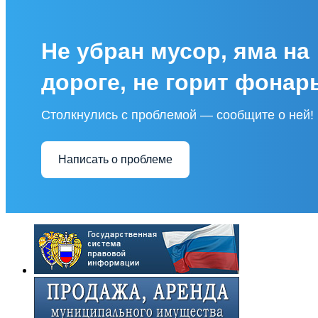
Не убран мусор, яма на
дороге, не горит фонар
Столкнулись с проблемой — сообщите о ней!
Написать о проблеме