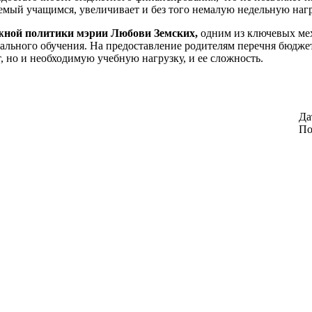
емый учащимся, увеличивает и без того немалую недельную нагр
жной политики мэрии Любови Земских,
одним из ключевых ме
льного обучения. На предоставление родителям перечня бюджетн
, но и необходимую учебную нагрузку, и ее сложность.
Да
По