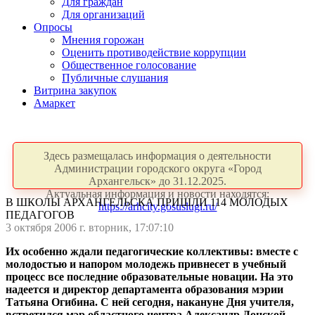
Для граждан
Для организаций
Опросы
Мнения горожан
Оценить противодействие коррупции
Общественное голосование
Публичные слушания
Витрина закупок
Амаркет
Здесь размещалась информация о деятельности
Администрации городского округа «Город
Архангельск» до 31.12.2025.
Актуальная информация и новости находятся:
В ШКОЛЫ АРХАНГЕЛЬСКА ПРИШЛИ 114 МОЛОДЫХ
https://arhcity.gosuslugi.ru/
ПЕДАГОГОВ
3 октября 2006 г. вторник, 17:07:10
Их особенно ждали педагогические коллективы: вместе с
молодостью и напором молодежь привнесет в учебный
процесс все последние образовательные новации. На это
надеется и директор департамента образования мэрии
Татьяна Огибина. С ней сегодня, накануне Дня учителя,
встретился мэр областного центра Александр Донской.