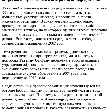
Татьяна Сергеевна
доложила градоначальнику о том, что все
33 тысячи архангельских школьников сели за парты, а
дошкольные учреждения сегодня посещают 15 тысяч
маленьких ребятишек. В архангельских школах тепло,
проведен запланированный ремонт систем теплоснабжения,
заменена сантехника, на некоторых зданиях отремонтированы
крыши, в классах заменены окна и проведен косметический
ремонт. Все это сделано за счет средств местного бюджета, в
соответствии с планами на 2007 год.
Тема ремонтов в школах неисчерпаема, здания ветхие,
школьная мебель не приобретается годами, и потому мэр
попросил
Татьяну Огибину
продолжать восстанавливать
учреждения образования и совместно с департаментами
экономического блока мэрии спланировать расходы на
содержание системы образование в 2007 году и на
перспективу до 2010 года.
Среди острейших проблем организация обучения детей на
острове Бревенник. Там почти пятьсот детей учатся в трех
аварийных зданиях. Проблему мог бы решить капитальный
ремонт здания 54 школы.
Александр Донской
поручил
тщательно изучить проектно-сметную документацию на
ремонт здания и предъявить расчеты для включения в бюджет