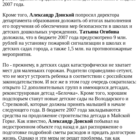
2007 года.
Кроме того,
Александр Донской
попросил директора
департамента образования доложить об итогах выполнения
его поручения об обеспечении мер безопасности в школах и
детских дошкольных учреждениях.
Татьяна Огибина
доложила, что в бюджете 2007 года предусмотрено 9 млн.
рублей на установку пожарной сигнализации в школах и
детских садах города, а также 1,5 млн. на противопожарные
мероприятия.
По - прежнему, в детских садах катастрофически не хватает
мест для маленьких горожан. Родители справедливо сетуют,
что не могут устроить ребенка в соответствии с российским
законодательством. И все же в этом году очередь сократилась:
открыто 12 дополнительных групп в имеющихся детсадах,
реконструирован детсад «Белочка». Кроме того, хорошим
подспорьем станут новые детские сады на Володарского и
Стрелковой, которые должны принять малышей в начале
следующего года. В бюджете 2007 года закладываются
средства на продолжение строительства детсада в Майской
Горке. Как известно,
Александр Донской
побывал на
недостроенном объекте год назад и дал распоряжение о
подготовке подробной сметы расходов и придать долгострою
жизнь. Однако и эти меры не решат проблемы, так как