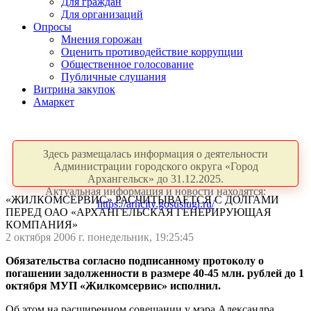
Для граждан
Для организаций
Опросы
Мнения горожан
Оценить противодействие коррупции
Общественное голосование
Публичные слушания
Витрина закупок
Амаркет
Здесь размещалась информация о деятельности
Администрации городского округа «Город
Архангельск» до 31.12.2025.
Актуальная информация и новости находятся:
«ЖИЛКОМСЕРВИС» РАСЧИТЫВАЕТСЯ С ДОЛГАМИ
https://arhcity.gosuslugi.ru/
ПЕРЕД ОАО «АРХАНГЕЛЬСКАЯ ГЕНЕРИРУЮЩАЯ
КОМПАНИЯ»
2 октября 2006 г. понедельник, 19:25:45
Обязательства согласно подписанному протоколу о
погашении задолженности в размере 40-45 млн. рублей до 1
октября МУП «Жилкомсервис» исполнил.
Об этом на расширенном совещании у мэра Александра