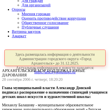
Для граждан
Для организаций
Опросы
Мнения горожан
Оценить противодействие коррупции
Общественное голосование
Публичные слушания
Витрина закупок
Амаркет
Здесь размещалась информация о деятельности
Администрации городского округа «Город
Архангельск» до 31.12.2025.
Актуальная информация и новости находятся:
АРХАНГЕЛЬСКИЙ МЭР ПОДДЕРЖАЛ ЮНЫЕ
https://arhcity.gosuslugi.ru/
ДАРОВАНИЯ
28 сентября 2006 г. четверг, 18:20:20
Глава муниципальной власти Александр Донской
подписал распоряжение о назначении стипендий учащимся
детских школ искусств и художественной школы:
Михаилу Балашову - муниципальное образовательное
учреждение дополнительного образования детей «Детская