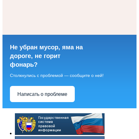
Не убран мусор, яма на
дороге, не горит
фонарь?
Столкнулись с проблемой — сообщите о ней!
Написать о проблеме