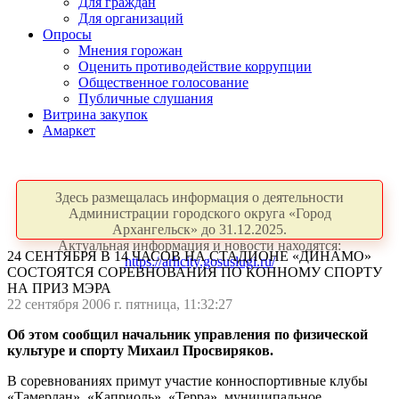
Для граждан
Для организаций
Опросы
Мнения горожан
Оценить противодействие коррупции
Общественное голосование
Публичные слушания
Витрина закупок
Амаркет
Здесь размещалась информация о деятельности
Администрации городского округа «Город
Архангельск» до 31.12.2025.
Актуальная информация и новости находятся:
24 СЕНТЯБРЯ В 14 ЧАСОВ НА СТАДИОНЕ «ДИНАМО»
https://arhcity.gosuslugi.ru/
СОСТОЯТСЯ СОРЕВНОВАНИЯ ПО КОННОМУ СПОРТУ
НА ПРИЗ МЭРА
22 сентября 2006 г. пятница, 11:32:27
Об этом сообщил начальник управления по физической
культуре и спорту Михаил Просвиряков.
В соревнованиях примут участие конноспортивные клубы
«Тамерлан», «Каприоль», «Терра», муниципальное