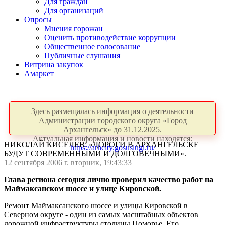
Для граждан
Для организаций
Опросы
Мнения горожан
Оценить противодействие коррупции
Общественное голосование
Публичные слушания
Витрина закупок
Амаркет
Здесь размещалась информация о деятельности
Администрации городского округа «Город
Архангельск» до 31.12.2025.
Актуальная информация и новости находятся:
НИКОЛАЙ КИСЕЛЕВ: «ДОРОГИ В АРХАНГЕЛЬСКЕ
https://arhcity.gosuslugi.ru/
БУДУТ СОВРЕМЕННЫМИ И ДОЛГОВЕЧНЫМИ».
12 сентября 2006 г. вторник, 19:43:33
Глава региона сегодня лично проверил качество работ на
Маймаксанском шоссе и улице Кировской.
Ремонт Маймаксанского шоссе и улицы Кировской в
Северном округе - один из самых масштабных объектов
дорожной инфраструктуры столицы Поморье. Его