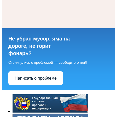
Не убран мусор, яма на
дороге, не горит
фонарь?
Столкнулись с проблемой — сообщите о ней!
Написать о проблеме