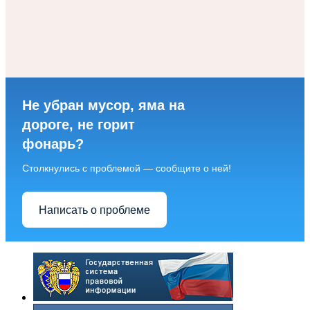
Не убран мусор, яма на
дороге, не горит
фонарь?
Столкнулись с проблемой — сообщите о ней!
Написать о проблеме