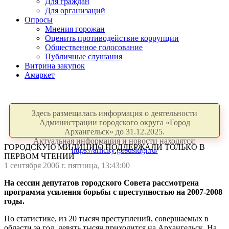
Для граждан
Для организаций
Опросы
Мнения горожан
Оценить противодействие коррупции
Общественное голосование
Публичные слушания
Витрина закупок
Амаркет
Здесь размещалась информация о деятельности
Администрации городского округа «Город
Архангельск» до 31.12.2025.
Актуальная информация и новости находятся:
ГОРОДСКУЮ МИЛИЦИЮ ПОДДЕРЖАЛИ ТОЛЬКО В
https://arhcity.gosuslugi.ru/
ПЕРВОМ ЧТЕНИИ
1 сентября 2006 г. пятница, 13:43:00
На сессии депутатов городского Совета рассмотрена
программа усиления борьбы с преступностью на 2007-2008
годы.
По статистике, из 20 тысяч преступлений, совершаемых в
области за год, девять тысяч приходится на Архангельск. На