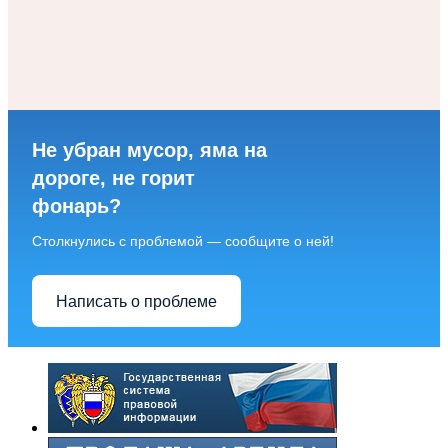
Не убран мусор, яма на
дороге, не горит
фонарь?
Столкнулись с проблемой — сообщите о ней!
Написать о проблеме