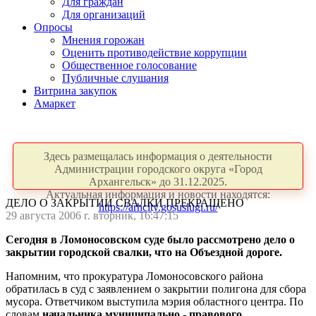
Для граждан
Для организаций
Опросы
Мнения горожан
Оценить противодействие коррупции
Общественное голосование
Публичные слушания
Витрина закупок
Амаркет
Здесь размещалась информация о деятельности
Администрации городского округа «Город
Архангельск» до 31.12.2025.
Актуальная информация и новости находятся:
ДЕЛО О ЗАКРЫТИИ СВАЛКИ ПРЕКРАЩЕНО
https://arhcity.gosuslugi.ru/
29 августа 2006 г. вторник, 16:47:15
Сегодня в Ломоносовском суде было рассмотрено дело о
закрытии городской свалки, что на Объездной дороге.
Напомним, что прокуратура Ломоносовского района
обратилась в суд с заявлением о закрытии полигона для сбора
мусора. Ответчиком выступила мэрия областного центра. По
словам
начальника муниципально - правового