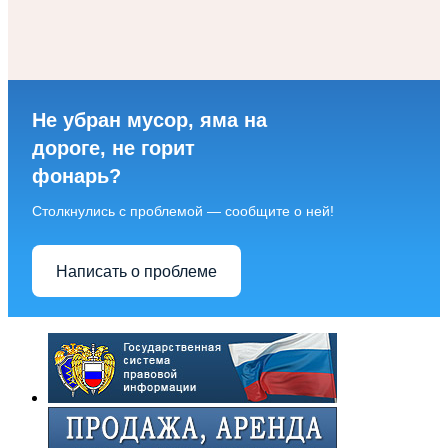
Не убран мусор, яма на
дороге, не горит
фонарь?
Столкнулись с проблемой — сообщите о ней!
Написать о проблеме