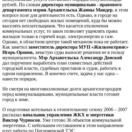
рублей. По словам
директора муниципально - правового
департамента мэрии Архангельска Жанны Миндер
, в этом
вопросе поле для деятельности есть. Однако, в городе на
сегодня нет свободных жилых помещений, куда бы можно
выселять неплательщиков. Что касается отключения
коммунальных услуг, то закон позволяет ущемлять права
жильцов только в горячей воде, электроэнергии и газе.
Однако, в областном центре такой механизм пока не работает.
Как заметил
заместитель директора МУП «Жилкомсервис»
Игорь Оронов,
зачастую суды выносят решения не в пользу
муниципалитета.
Мэр Архангельска Александр Донской
дал поручение выработать план совместных действий
городской власти, судебных приставов и судов, работать в
одном направлении. В конечно счете, задача у нас одна –
навести порядок.
Не смотря на многомиллионные долги архангелогородцев
перед коммунальщиками, муниципальные власти готовят
город к зиме.
О подготовке котельных к отопительному сезону 2006 – 2007
рассказал
начальник управления ЖКХ и энергетики
Виктор Чурносов
. Уже готово 36 объектов коммунальной
энергетики. С небольшим отставанием в этом направлении
идут работы по Цигломенской ТЭС.