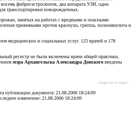
 восемь фиброгастроскопов, два аппарата УЗИ, один
 для транспортировки новорожденных.
орожан, занятых на работах с вредными и опасными
ления прививками против краснухи, гриппа, полиомиелита и
ием медицинских и социальных услуг. 125 врачей и 178
альный регистр не были включены врачи общей практики,
жением
мэра
Архангельска Александра Донского
введены
Скоро что то будет...
та публикации документа: 21.08.2006 18:24:09
следнее изменение: 21.08.2006 18:24:09