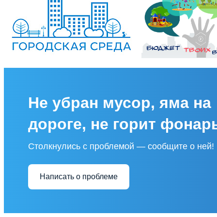
Не убран мусор, яма на
дороге, не горит фонар
Столкнулись с проблемой — сообщите о ней!
Написать о проблеме