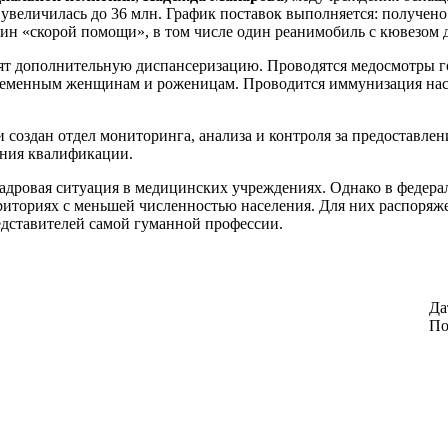
 увеличилась до 36 млн. График поставок выполняется: получено
ин «скорой помощи», в том числе один реанимобиль с кювезом
дят дополнительную диспансеризацию. Проводятся медосмотры г
еменным женщинам и роженицам. Проводится иммунизация насе
создан отдел мониторинга, анализа и контроля за предоставлен
ения квалификации.
кадровая ситуация в медицинских учреждениях. Однако в федер
рриториях с меньшей численностью населения. Для них распоря
дставителей самой гуманной профессии.
Да
По