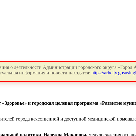
ция о деятельности Администрации городского округа «Город А
туальная информация и новости находятся:
https://arhcity.gosuslugi
«Здоровье» и городская целевая программа «Развитие муниц
жителей города качественной и доступной медицинской помощью
циальной политики
,
Надежда Макарова,
медучреждения оснаща