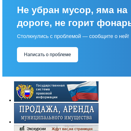
Не убран мусор, яма на
дороге, не горит фонар
Столкнулись с проблемой — сообщите о ней!
Написать о проблеме