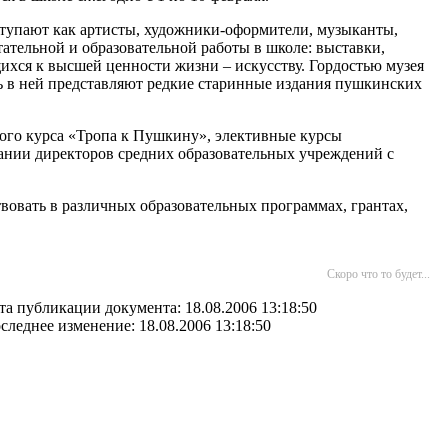
тупают как артисты, художники-оформители, музыканты,
ательной и образовательной работы в школе: выставки,
ихся к высшей ценности жизни – искусству. Гордостью музея
ть в ней представляют редкие старинные издания пушкинских
вного курса «Тропа к Пушкину», элективные курсы
ании директоров средних образовательных учреждений с
вовать в различных образовательных программах, грантах,
Скоро что то будет...
та публикации документа: 18.08.2006 13:18:50
следнее изменение: 18.08.2006 13:18:50