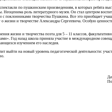
спектакли по пушкинским произведениям, в которых ребята выс
. Неоценима роль литературного музея. Он стал центром воспит
чи с поклонниками творчества Пушкина. Все это приобщает учащ
иг о жизни и творчестве Александра Сергеевича. Особую ценнос
ения жизни и творчества поэта для 5 – 11 классов, факультати
ми». Год назад школа приняла участие в международном совещ
мающихся изучением его наследия.
ит выйти на новый уровень педагогической деятельности: участ
во.
Да
По