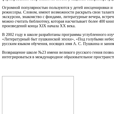
Огромной популярностью пользуются у детей инсценировки и 
режиссеры. Словом, имеют возможности раскрыть свои таланты
экскурсии, знакомство с фондами, литературные вечера, встре
можно считать библиотеку, которая насчитывает более 400 кн
произведений конца XIX начала XX века.
В 2002 году в школе разработаны программы углубленного изуч
«Литературный быт пушкинской эпохи», «Под голубыми небеса
русским языком обучения, носящих имя А. С. Пушкина и зани
Возвращение школе №23 имени великого русского гения позвол
интегрироваться в международное образовательное пространст