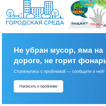
Не убран мусор, яма на
дороге, не горит фонар
Столкнулись с проблемой — сообщите о ней!
Написать о проблеме