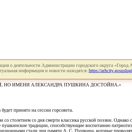
ция о деятельности Администрации городского округа «Город А
туальная информация и новости находятся:
https://arhcity.gosuslugi
ЕЙ, НО ИМЕНИ АЛЕКСАНДРА ПУШКИНА ДОСТОЙНА.»
будет принято на сессии горсовета.
зи со столетием со дня смерти классика русской поэзии. Однако 
е пушкинские традиции, способствующие воспитанию патриотизм
ционными стали дни памяти А. С. Пушкина, которые проводятся