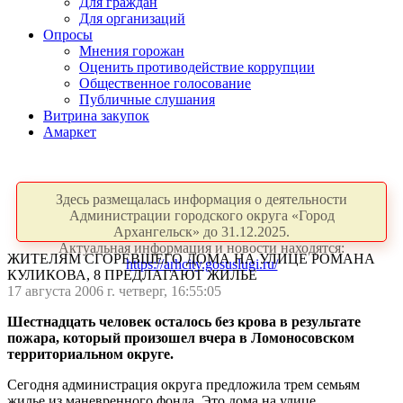
Для граждан
Для организаций
Опросы
Мнения горожан
Оценить противодействие коррупции
Общественное голосование
Публичные слушания
Витрина закупок
Амаркет
Здесь размещалась информация о деятельности
Администрации городского округа «Город
Архангельск» до 31.12.2025.
Актуальная информация и новости находятся:
ЖИТЕЛЯМ СГОРЕВШЕГО ДОМА НА УЛИЦЕ РОМАНА
https://arhcity.gosuslugi.ru/
КУЛИКОВА, 8 ПРЕДЛАГАЮТ ЖИЛЬЕ
17 августа 2006 г. четверг, 16:55:05
Шестнадцать человек осталось без крова в результате
пожара, который произошел вчера в Ломоносовском
территориальном округе.
Сегодня администрация округа предложила трем семьям
жилье из маневренного фонда. Это дома на улице