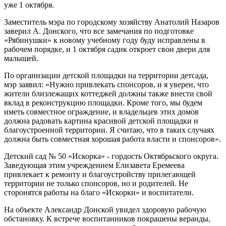
уже 1 октября.
Заместитель мэра по городскому хозяйству Анатолий Назаров
заверил А. Донского, что все замечания по подготовке
«Рябинушки» к новому учебному году буду исправлены в
рабочем порядке, и 1 октября садик откроет свои двери для
малышей.
По организации детской площадки на территории детсада,
мэр заявил: «Нужно привлекать спонсоров, и я уверен, что
жители близлежащих коттеджей должны также внести свой
вклад в реконструкцию площадки. Кроме того, мы будем
иметь совместное ограждение, и владельцев этих домов
должна радовать картина красивой детской площадки и
благоустроенной территории. Я считаю, что в таких случаях
должна быть совместная хорошая работа власти и спонсоров».
Детский сад № 50 «Искорка» - гордость Октябрьского округа.
Заведующая этим учреждением Елизавета Еремеева
привлекает к ремонту и благоустройству прилегающей
территории не только спонсоров, но и родителей. Не
сторонятся работы на благо «Искорки» и воспитатели.
На объекте Александр Донской увидел здоровую рабочую
обстановку. К встрече воспитанников покрашены веранды,