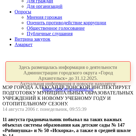
Для граждан
Для организаций
Опросы
Мнения горожан
Оценить противодействие коррупции
Общественное голосование
Публичные слушания
Витрина закупок
Амаркет
Здесь размещалась информация о деятельности
Администрации городского округа «Город
Архангельск» до 31.12.2025.
Актуальная информация и новости находятся:
МЭР ГОРОДА АЛЕКСАНДР ДОНСКОЙ ИНСПЕКТИРУЕТ
https://arhcity.gosuslugi.ru/
ПОДГОТОВКУ МУНИЦИПАЛЬНЫХ ОБРАЗОВАТЕЛЬНЫХ
УЧРЕЖДЕНИЙ К НОВОМУ УЧЕБНОМУ ГОДУ И
ОТОПИТЕЛЬНОМУ СЕЗОНУ.
14 августа 2006 г. понедельник, 09:55:39
11 августа градоначальник побывал на таких важных
объектах системы образования как детские сады № 147
«Рябинушка» и № 50 «Искорка», а также в средней школе
№ 14.