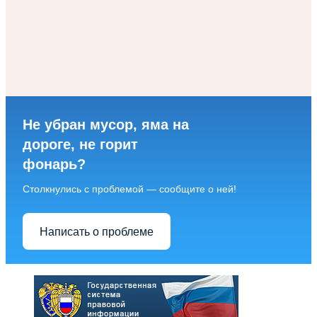
Не убран мусор, яма на
дороге, не горит
фонарь?
Столкнулись с проблемой — сообщите о ней!
Написать о проблеме