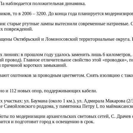
УПа наблюдается положительная динамика.
ков, то в 2006 – 3200. До конца года планируется модернизиров
ия: старые ртутные лампы вытеснили современные натриевые. О
их повреждений.
щены Октябрьский и Ломоносовский территориальные округа. К
х линиях: в прошлом году удалось заменить лишь
6 километров
,
провод). Главное отличительное свойство этой «проводки», по с
ся причиной коротких замыканий.
вают охотников за проводным цветметом. Снять изоляцию с тако
ено и 112 новых опор, поддерживающих кабели.
участках: ул. Баумана (около
1 км
.), ул. Адмирала Макарова (2/
е Самойловского роддома, у памятника Петру I, по маймаксанском
оты по модернизации архангельских световых сетей, С. Драчев о
вится и подготовит город к освещению в срок.