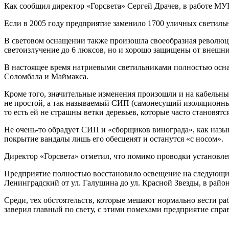
Как сообщил директор «Горсвета» Сергей Драчев, в работе М
Если в 2005 году предприятие заменило 1700 уличных светильни
В световом оснащении также произошла своеобразная революц
светоизлучение до 6 люксов, но и хорошо защищены от внешн
В настоящее время натриевыми светильниками полностью осна
Соломбала и Маймакса.
Кроме того, значительные изменения произошли и на кабельны
не простой, а так называемый СИП (самонесущий изоляционный 
то есть ей не страшны ветки деревьев, которые часто становят
Не очень-то обрадует СИП и «сборщиков винограда», как назы
покрытие вандалы лишь его обесценят и останутся «с носом».
Директор «Горсвета» отметил, что помимо проводки установл
Предприятие полностью восстановило освещение на следующих 
Ленинградский от ул. Галушина до ул. Красной Звезды, в район
Среди, тех обстоятельств, которые мешают нормально вести раб
заверил главный по свету, с этими помехами предприятие спра