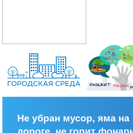
Не убран мусор, яма на
дороге, не горит фонар