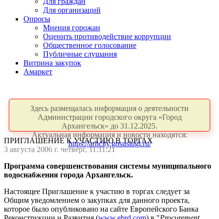
Для граждан
Для организаций
Опросы
Мнения горожан
Оценить противодействие коррупции
Общественное голосование
Публичные слушания
Витрина закупок
Амаркет
Здесь размещалась информация о деятельности
Администрации городского округа «Город
Архангельск» до 31.12.2025.
Актуальная информация и новости находятся:
ПРИГЛАШЕНИЕ К УЧАСТИЮ В ТОРГАХ
https://arhcity.gosuslugi.ru/
3 августа 2006 г. четверг, 11:11:21
Программа совершенствования системы муниципального
водоснабжения города Архангельск.
Настоящее Приглашение к участию в торгах следует за
Общим уведомлением о закупках для данного проекта,
которое было опубликовано на сайте Европейского Банка
Реконструкции и Развития (
www.ebrd.com
) в "
Procurement