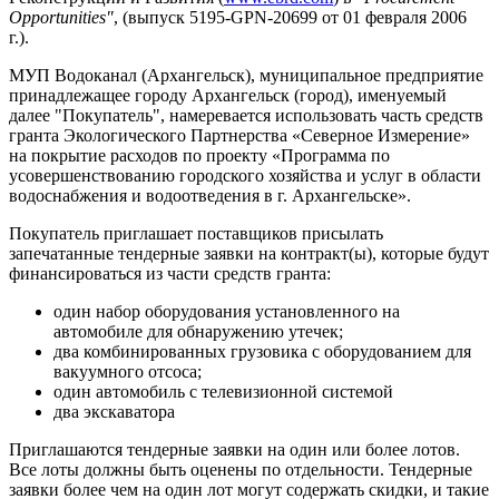
Opportunities"
, (выпуск 5195-GPN-20699 от 01 февраля
2006
г
.).
МУП Водоканал (Архангельск), муниципальное предприятие
принадлежащее городу Архангельск (город), именуемый
далее "Покупатель", намеревается использовать часть средств
гранта Экологического Партнерства «Северное Измерение»
на покрытие расходов по проекту «Программа по
усовершенствованию городского хозяйства и услуг в области
водоснабжения и водоотведения в г. Архангельске».
Покупатель приглашает поставщиков присылать
запечатанные тендерные заявки на контракт(ы), которые будут
финансироваться из части средств гранта:
один набор оборудования установленного на
автомобиле для обнаружению утечек;
два комбинированных грузовика с оборудованием для
вакуумного отсоса;
один автомобиль с телевизионной системой
два экскаватора
Приглашаются тендерные заявки на один или более лотов.
Все лоты должны быть оценены по отдельности. Тендерные
заявки более чем на один лот могут содержать скидки, и такие