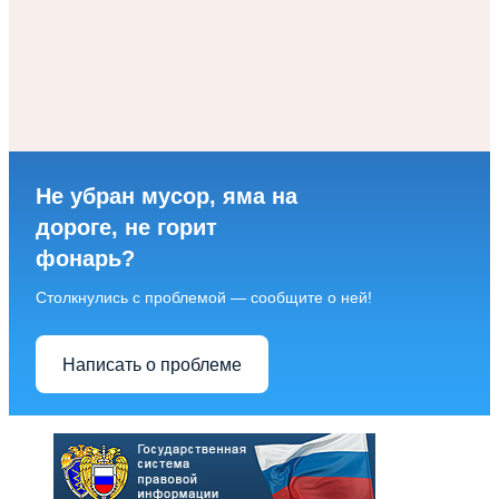
Не убран мусор, яма на
дороге, не горит
фонарь?
Столкнулись с проблемой — сообщите о ней!
Написать о проблеме