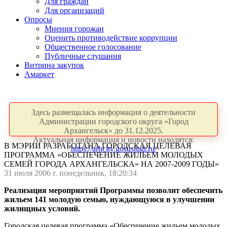
Для граждан
Для организаций
Опросы
Мнения горожан
Оценить противодействие коррупции
Общественное голосование
Публичные слушания
Витрина закупок
Амаркет
Здесь размещалась информация о деятельности
Администрации городского округа «Город
Архангельск» до 31.12.2025.
Актуальная информация и новости находятся:
В МЭРИИ РАЗРАБОТАНА ГОРОДСКАЯ ЦЕЛЕВАЯ
https://arhcity.gosuslugi.ru/
ПРОГРАММА «ОБЕСПЕЧЕНИЕ ЖИЛЬЕМ МОЛОДЫХ
СЕМЕЙ ГОРОДА АРХАНГЕЛЬСКА» НА 2007-2009 ГОДЫ»
31 июля 2006 г. понедельник, 18:20:34
Реализация мероприятий Программы позволит обеспечить
жильем 141 молодую семью, нуждающуюся в улучшении
жилищных условий.
Городская целевая программа «Обеспечение жильем молодых