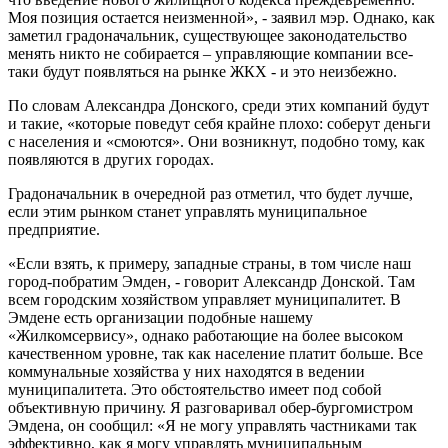
Моя позиция остается неизменной», - заявил мэр. Однако, как
заметил градоначальник, существующее законодательство
менять никто не собирается – управляющие компании все-
таки будут появляться на рынке ЖКХ - и это неизбежно.
По словам Александра Донского, среди этих компаний будут
и такие, «которые поведут себя крайне плохо: соберут деньги
с населения и «смоются». Они возникнут, подобно тому, как
появляются в других городах.
Градоначальник в очередной раз отметил, что будет лучше,
если этим рынком станет управлять муниципальное
предприятие.
«Если взять, к примеру, западные страны, в том числе наш
город-побратим Эмден, - говорит Александр Донской. Там
всем городским хозяйством управляет муниципалитет. В
Эмдене есть организации подобные нашему
«Жилкомсервису», однако работающие на более высоком
качественном уровне, так как население платит больше. Все
коммунальные хозяйства у них находятся в ведении
муниципалитета. Это обстоятельство имеет под собой
объективную причину. Я разговаривал обер-бургомистром
Эмдена, он сообщил: «Я не могу управлять частниками так
эффективно, как я могу управлять муниципальным