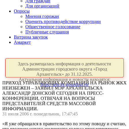
Для граждан
Для организаций
Опросы
Мнения горожан
Оценить противодействие коррупции
Общественное голосование
Публичные слушания
Витрина закупок
Амаркет
Здесь размещалась информация о деятельности
Администрации городского округа «Город
Архангельск» до 31.12.2025.
Актуальная информация и новости находятся:
ПРИХОД УПРАВЛЯЮЩИХ КОМПАНИЙ НА РЫНОК ЖКХ
https://arhcity.gosuslugi.ru/
НЕИЗБЕЖЕН – ЗАЯВИЛ МЭР АРХАНГЕЛЬСКА
АЛЕКСАНДР ДОНСКОЙ СЕГОДНЯ НА ПРЕСС-
КОНФЕРЕНЦИИ, ОТВЕЧАЯ НА ВОПРОСЫ
ПРЕДСТАВИТЕЛЕЙ СРЕДСТВ МАССОВОЙ
ИНФОРМАЦИИ.
31 июля 2006 г. понедельник, 17:47:45
«Я уже обращался в правительство по этому поводу и считаю,
что введение нового жилищного кодекса преждевременно.