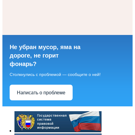
Не убран мусор, яма на
дороге, не горит
фонарь?
Столкнулись с проблемой — сообщите о ней!
Написать о проблеме